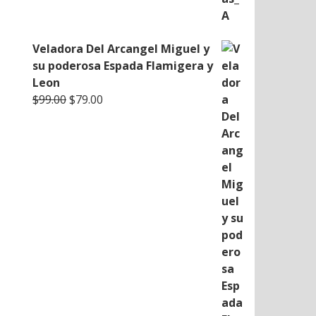
Veladora Del Arcangel Miguel y
su poderosa Espada Flamigera y
Leon
Original
Current
$
99.00
$
79.00
price
price
was:
is:
$99.00.
$79.00.