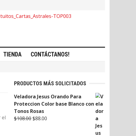
TIENDA
CONTÁCTANOS!
PRODUCTOS MÁS SOLICITADOS
Veladora Jesus Orando Para
Proteccion Color base Blanco con
Tonos Rosas
 el
Original
Current
$
108.00
$
88.00
price
price
was:
is: