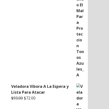
Veladora Vibora A La Espera y
Lista Para Atacar
Original
Current
$
93.00
$
72.00
price
price