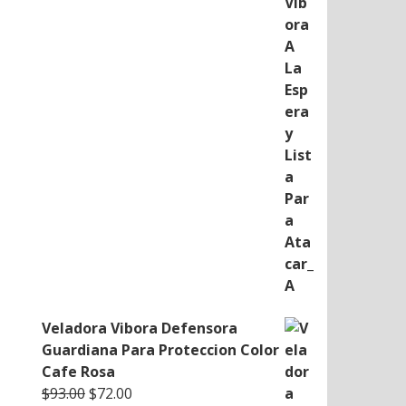
was:
is:
$93.00.
$72.00.
Veladora Vibora Defensora
Guardiana Para Proteccion Color
Cafe Rosa
Original
Current
$
93.00
$
72.00