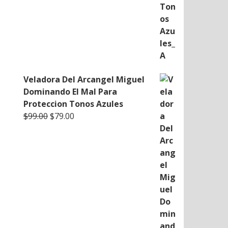
Veladora Del Arcangel Miguel
Dominando El Mal Para
Proteccion Tonos Azules
Original
Current
$
99.00
$
79.00
price
price
was:
is:
$99.00.
$79.00.