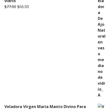
vidrio
Original
Current
$
77.00
$
66.00
price
price
was:
is:
$77.00.
$66.00.
Veladora Virgen Maria Manto Divino Para