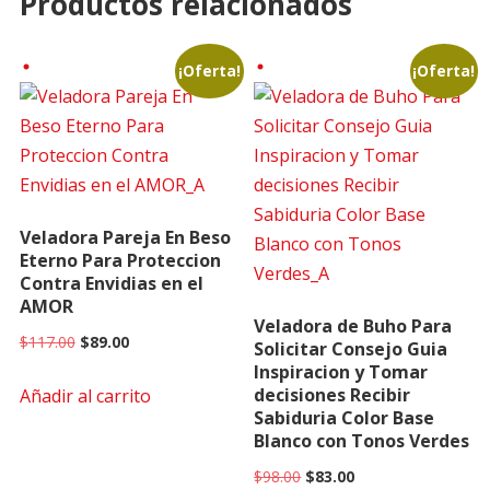
Productos relacionados
¡Oferta!
¡Oferta!
Veladora Pareja En Beso
Eterno Para Proteccion
Contra Envidias en el
AMOR
Veladora de Buho Para
Original
Current
$
117.00
$
89.00
Solicitar Consejo Guia
price
price
Inspiracion y Tomar
decisiones Recibir
Añadir al carrito
was:
is:
Sabiduria Color Base
$117.00.
$89.00.
Blanco con Tonos Verdes
Original
Current
$
98.00
$
83.00