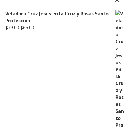
Veladora Cruz Jesus en la Cruz y Rosas Santo
Proteccion
Original
Current
$
79.00
$
66.00
price
price
was:
is:
$79.00.
$66.00.