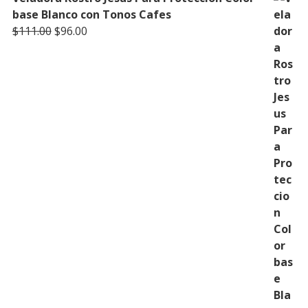
base Blanco con Tonos Cafes
Original
Current
$
111.00
$
96.00
price
price
was:
is:
$111.00.
$96.00.