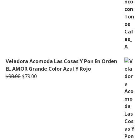
Veladora Acomoda Las Cosas Y Pon En Orden
EL AMOR Grande Color Azul Y Rojo
Original
Current
$
98.00
$
79.00
price
price
was:
is:
$98.00.
$79.00.