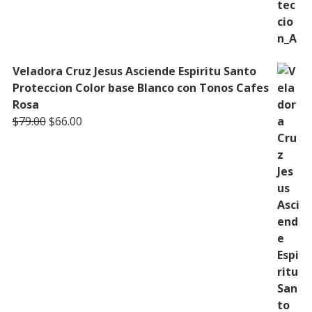
Veladora Cruz Jesus Asciende Espiritu Santo
Proteccion Color base Blanco con Tonos Cafes
Rosa
Original
Current
$
79.00
$
66.00
price
price
was:
is:
$79.00.
$66.00.