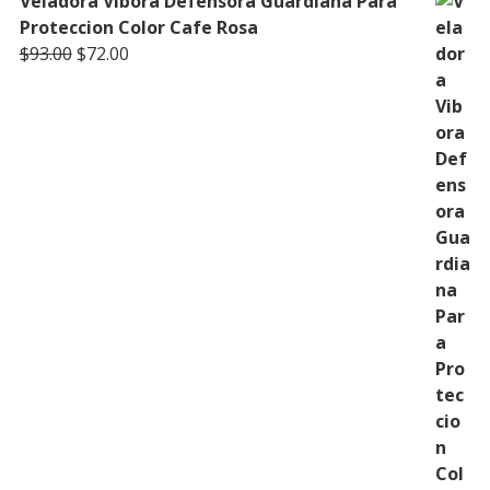
Veladora Vibora Defensora Guardiana Para
Proteccion Color Cafe Rosa
Original
Current
$
93.00
$
72.00
price
price
was:
is:
$93.00.
$72.00.