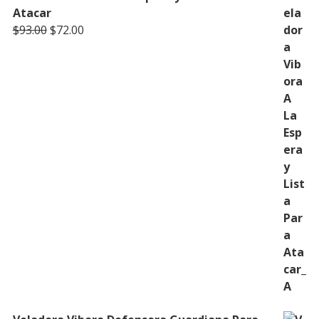
Atacar
Original
Current
$
93.00
$
72.00
price
price
was:
is:
$93.00.
$72.00.