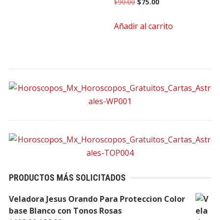
Original
Current
$
90.00
$
75.00
price
price
Añadir al carrito
was:
is:
$90.00.
$75.00.
PRODUCTOS MÁS SOLICITADOS
Veladora Jesus Orando Para Proteccion Color
base Blanco con Tonos Rosas