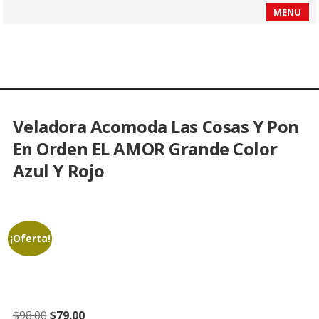
MENU
Veladora Acomoda Las Cosas Y Pon
En Orden EL AMOR Grande Color
Azul Y Rojo
¡Oferta!
Original
Current
$
98.00
$
79.00