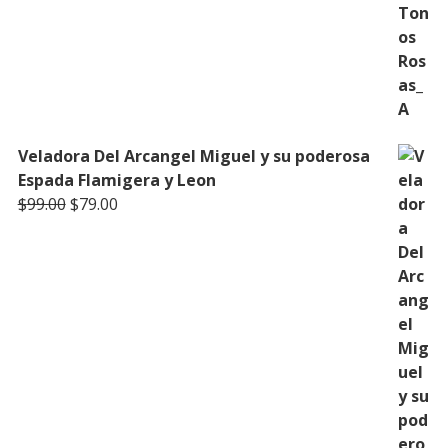
Veladora Del Arcangel Miguel y su poderosa
Espada Flamigera y Leon
Original
Current
$
99.00
$
79.00
price
price
was:
is:
$99.00.
$79.00.