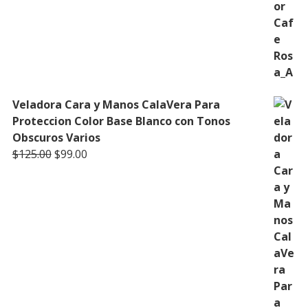
Veladora Cara y Manos CalaVera Para
Proteccion Color Base Blanco con Tonos
Obscuros Varios
Original
Current
$
125.00
$
99.00
price
price
was:
is:
$125.00.
$99.00.