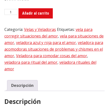
price
price
Veladora
was:
is:
Añadir al carrito
Acomoda
$98.00.
$79.00.
Las
Categoría:
Velas y Veladoras
Etiquetas:
vela para
Cosas
corregir situaciones del amor
,
vela para situaciones de
Y
amor
,
veladora azul y roja para el amor
,
veladora para
Pon
acomodoras situaciones de problemas y chismes en el
En
amor
,
Veladora para comodar cosas del amor
,
Orden
veladora para ritual del amor
,
veladora rituales del
EL
amor
AMOR
Grande
Color
Descripción
Azul
Y
Descripción
Rojo