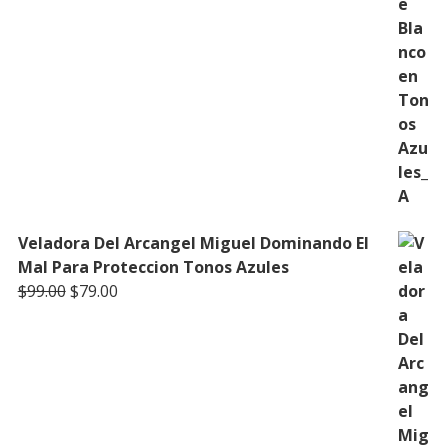
Veladora Del Arcangel Miguel Dominando El
Mal Para Proteccion Tonos Azules
Original
Current
$
99.00
$
79.00
price
price
was:
is:
$99.00.
$79.00.