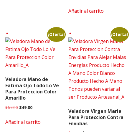
price
price
Añadir al carrito
was:
is:
$98.00.
$83.00.
¡Oferta!
¡Oferta!
Veladora Mano de
Fatima Ojo Todo Lo Ve
Para Proteccion Color
Amarillo
Original
Current
$
67.00
$
49.00
Veladora Virgen Maria
price
price
Para Proteccion Contra
Añadir al carrito
was:
is:
Envidias
$67.00.
$49.00.