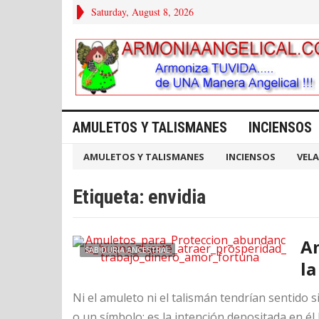
Saturday, August 8, 2026
AMULETOS Y TALISMANES
INCIENSOS
AMULETOS Y TALISMANES
INCIENSOS
VELA
Etiqueta:
envidia
Am
SABIDURIA ANCESTRAL
la
Ni el amuleto ni el talismán tendrían sentido 
o un símbolo: es la intención depositada en él l