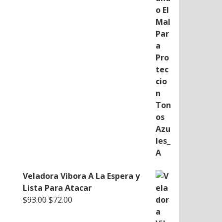
Veladora Vibora A La Espera y
Lista Para Atacar
Original
Current
$
93.00
$
72.00
price
price