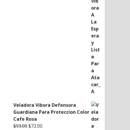
was:
is:
$93.00.
$72.00.
Veladora Vibora Defensora
Guardiana Para Proteccion Color
Cafe Rosa
Original
Current
$
93.00
$
72.00