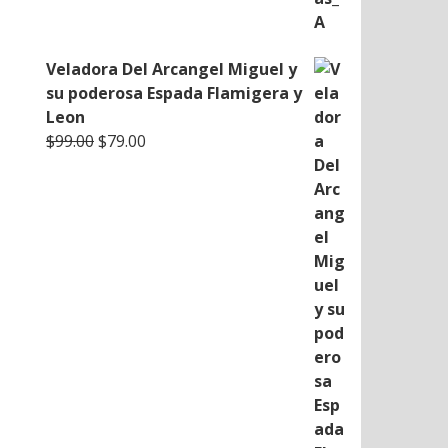
Veladora Del Arcangel Miguel y
su poderosa Espada Flamigera y
Leon
Original
Current
$
99.00
$
79.00
price
price
was:
is:
$99.00.
$79.00.