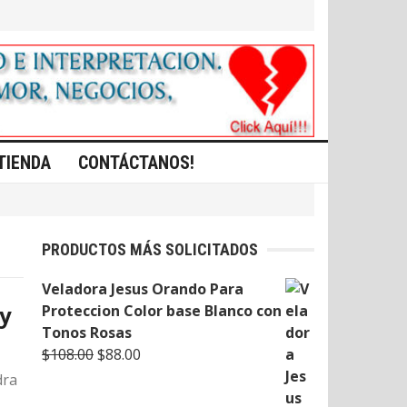
TIENDA
CONTÁCTANOS!
PRODUCTOS MÁS SOLICITADOS
Veladora Jesus Orando Para
 y
Proteccion Color base Blanco con
Tonos Rosas
Original
Current
$
108.00
$
88.00
price
price
dra
was:
is: