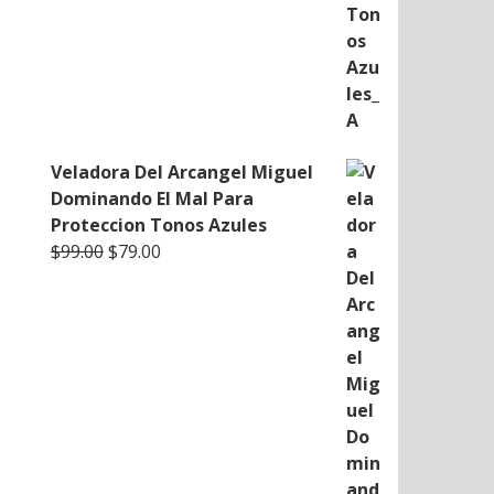
Veladora Del Arcangel Miguel
Dominando El Mal Para
Proteccion Tonos Azules
Original
Current
$
99.00
$
79.00
price
price
was:
is:
$99.00.
$79.00.