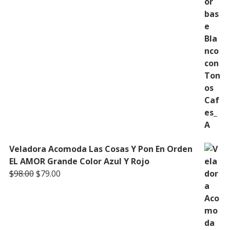
Veladora Acomoda Las Cosas Y Pon En Orden
EL AMOR Grande Color Azul Y Rojo
Original
Current
$
98.00
$
79.00
price
price
was:
is:
$98.00.
$79.00.