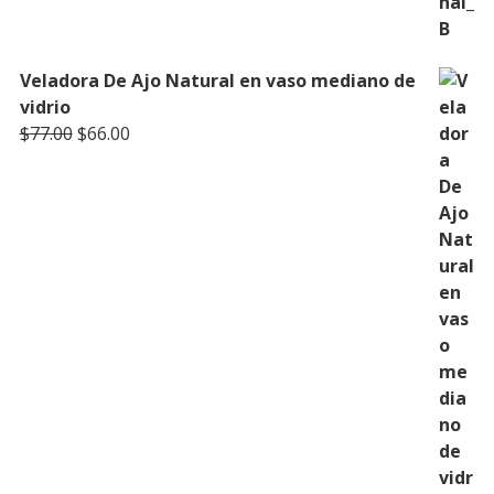
Veladora De Ajo Natural en vaso mediano de
vidrio
Original
Current
$
77.00
$
66.00
price
price
was:
is:
$77.00.
$66.00.