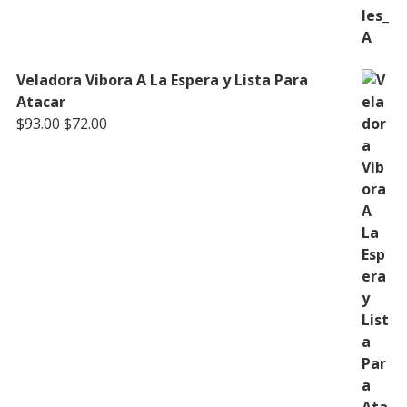
Veladora Vibora A La Espera y Lista Para
Atacar
Original
Current
$
93.00
$
72.00
price
price
was:
is:
$93.00.
$72.00.