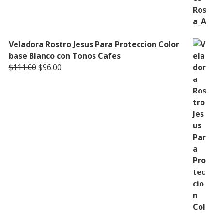
Veladora Rostro Jesus Para Proteccion Color
base Blanco con Tonos Cafes
Original
Current
$
111.00
$
96.00
price
price
was:
is:
$111.00.
$96.00.