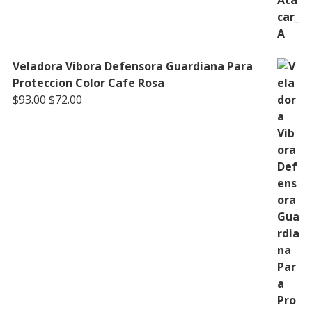
Veladora Vibora Defensora Guardiana Para
Proteccion Color Cafe Rosa
Original
Current
$
93.00
$
72.00
price
price
was:
is:
$93.00.
$72.00.