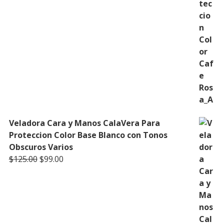
Veladora Cara y Manos CalaVera Para
Proteccion Color Base Blanco con Tonos
Obscuros Varios
Original
Current
$
125.00
$
99.00
price
price
was:
is:
$125.00.
$99.00.