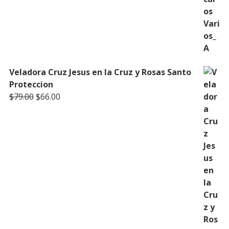
Veladora Cruz Jesus en la Cruz y Rosas Santo
Proteccion
Original
Current
$
79.00
$
66.00
price
price
was:
is:
$79.00.
$66.00.