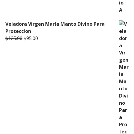
Veladora Virgen Maria Manto Divino Para
Proteccion
Original
Current
$
125.00
$
95.00
price
price
was:
is:
$125.00.
$95.00.