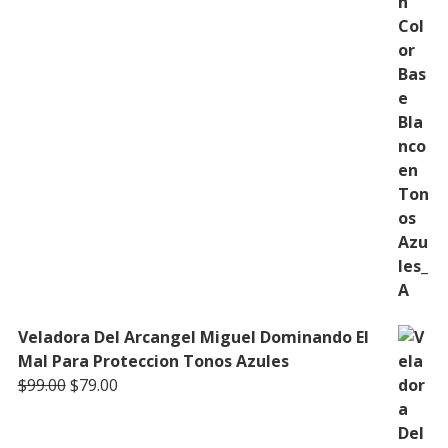
Veladora Del Arcangel Miguel Dominando El
Mal Para Proteccion Tonos Azules
Original
Current
$
99.00
$
79.00
price
price
was:
is: