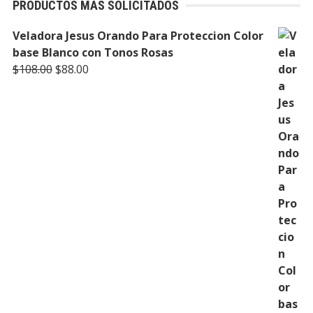
PRODUCTOS MÁS SOLICITADOS
Veladora Jesus Orando Para Proteccion Color
base Blanco con Tonos Rosas
Original
Current
$
108.00
$
88.00
price
price
was:
is:
$108.00.
$88.00.