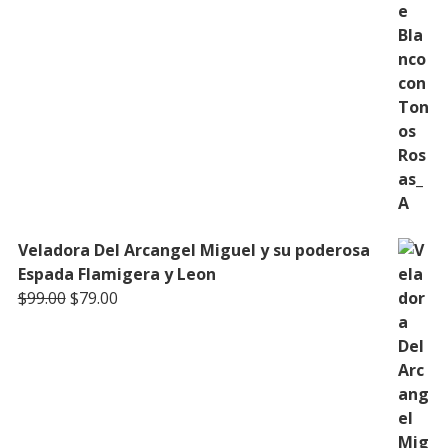
Veladora Del Arcangel Miguel y su poderosa
Espada Flamigera y Leon
Original
Current
$
99.00
$
79.00
price
price
was:
is:
$99.00.
$79.00.