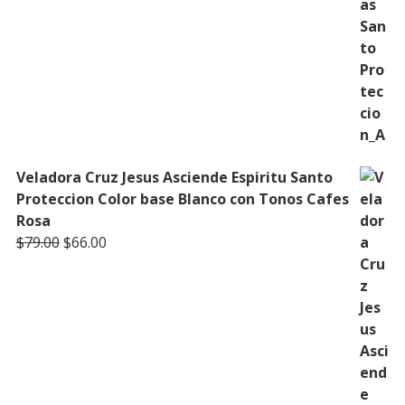
Veladora Cruz Jesus Asciende Espiritu Santo
Proteccion Color base Blanco con Tonos Cafes
Rosa
Original
Current
$
79.00
$
66.00
price
price
was:
is:
$79.00.
$66.00.