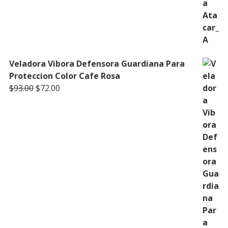
Veladora Vibora Defensora Guardiana Para
Proteccion Color Cafe Rosa
Original
Current
$
93.00
$
72.00
price
price
was:
is:
$93.00.
$72.00.