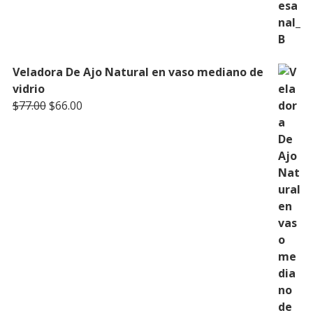
Veladora De Ajo Natural en vaso mediano de
vidrio
Original
Current
$
77.00
$
66.00
price
price
was:
is:
$77.00.
$66.00.