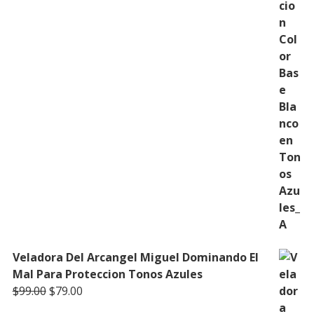
Veladora Del Arcangel Miguel Dominando El
Mal Para Proteccion Tonos Azules
Original
Current
$
99.00
$
79.00
price
price