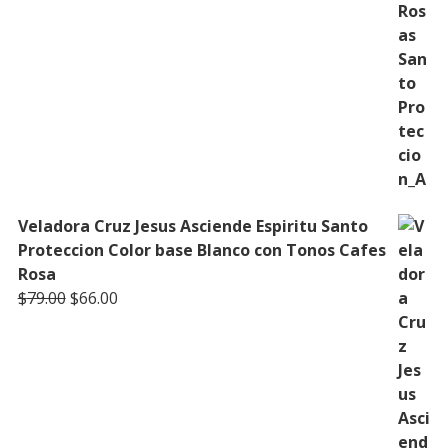
Veladora Cruz Jesus Asciende Espiritu Santo
Proteccion Color base Blanco con Tonos Cafes
Rosa
Original
Current
$
79.00
$
66.00
price
price
was:
is:
$79.00.
$66.00.