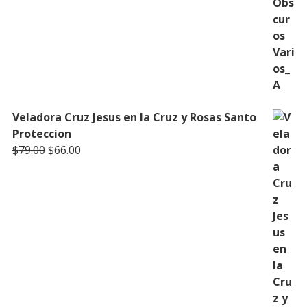
Veladora Cruz Jesus en la Cruz y Rosas Santo
Proteccion
Original
Current
$
79.00
$
66.00
price
price
was:
is:
$79.00.
$66.00.