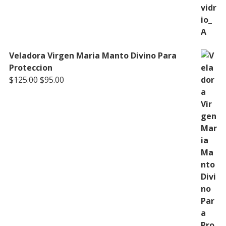
Veladora Virgen Maria Manto Divino Para
Proteccion
Original
Current
$
125.00
$
95.00
price
price
was:
is:
$125.00.
$95.00.