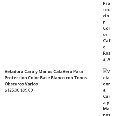
Veladora Cara y Manos CalaVera Para
Proteccion Color Base Blanco con Tonos
Obscuros Varios
Original
Current
$
125.00
$
99.00
price
price
was:
is:
$125.00.
$99.00.