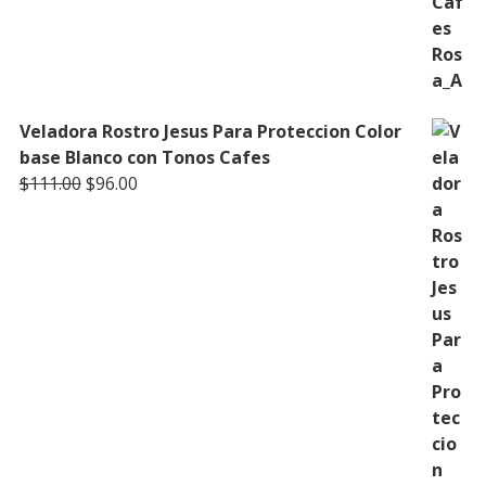
Veladora Rostro Jesus Para Proteccion Color
base Blanco con Tonos Cafes
Original
Current
$
111.00
$
96.00
price
price
was:
is:
$111.00.
$96.00.