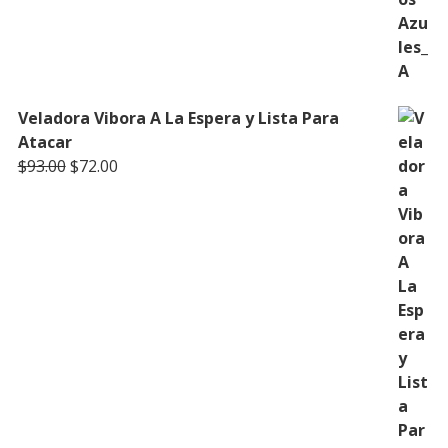
Veladora Vibora A La Espera y Lista Para
Atacar
Original
Current
$
93.00
$
72.00
price
price
was:
is:
$93.00.
$72.00.