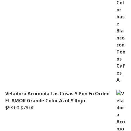
Veladora Acomoda Las Cosas Y Pon En Orden
EL AMOR Grande Color Azul Y Rojo
Original
Current
$
98.00
$
79.00
price
price
was:
is:
$98.00.
$79.00.