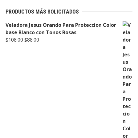
PRODUCTOS MÁS SOLICITADOS
Veladora Jesus Orando Para Proteccion Color
base Blanco con Tonos Rosas
Original
Current
$
108.00
$
88.00
price
price
was:
is:
$108.00.
$88.00.