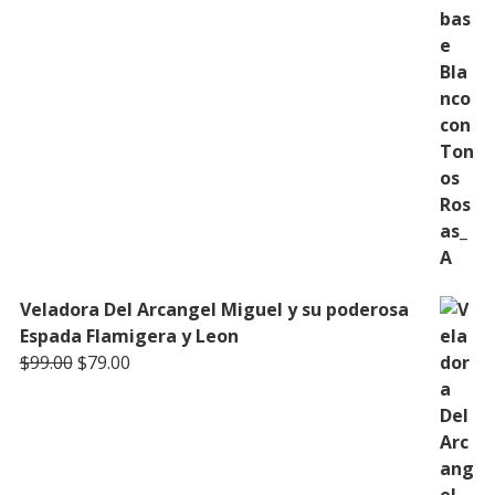
Veladora Del Arcangel Miguel y su poderosa
Espada Flamigera y Leon
Original
Current
$
99.00
$
79.00
price
price
was:
is:
$99.00.
$79.00.