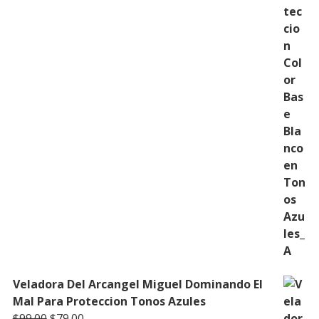
Veladora Del Arcangel Miguel Dominando El
Mal Para Proteccion Tonos Azules
Original
Current
$
99.00
$
79.00