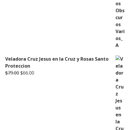
Veladora Cruz Jesus en la Cruz y Rosas Santo
Proteccion
Original
Current
$
79.00
$
66.00
price
price
was:
is:
$79.00.
$66.00.