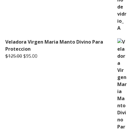
Veladora Virgen Maria Manto Divino Para
Proteccion
Original
Current
$
125.00
$
95.00
price
price
was:
is:
$125.00.
$95.00.