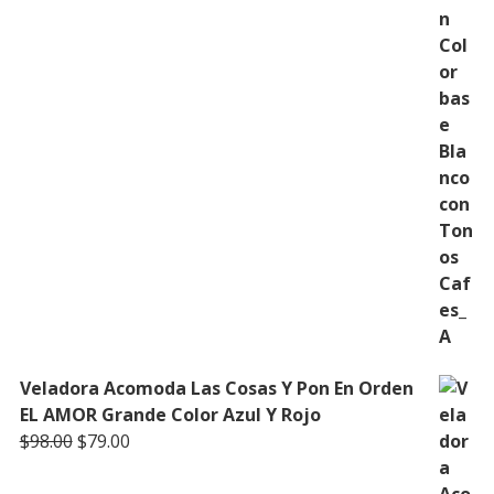
Veladora Acomoda Las Cosas Y Pon En Orden
EL AMOR Grande Color Azul Y Rojo
Original
Current
$
98.00
$
79.00
price
price
was:
is: