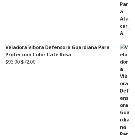
Veladora Vibora Defensora Guardiana Para
Proteccion Color Cafe Rosa
Original
Current
$
93.00
$
72.00
price
price
was:
is:
$93.00.
$72.00.