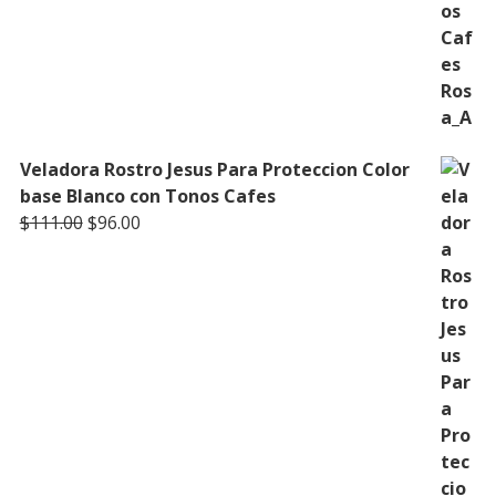
Veladora Rostro Jesus Para Proteccion Color
base Blanco con Tonos Cafes
Original
Current
$
111.00
$
96.00
price
price
was:
is:
$111.00.
$96.00.