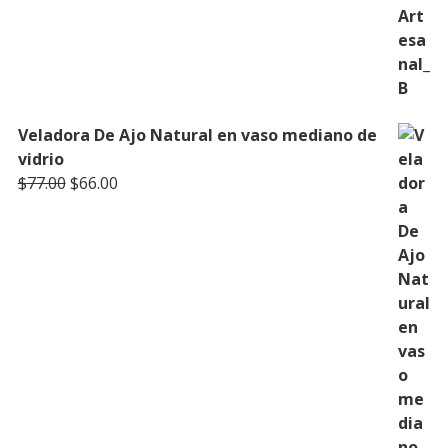
Veladora De Ajo Natural en vaso mediano de
vidrio
Original
Current
$
77.00
$
66.00
price
price
was:
is:
$77.00.
$66.00.