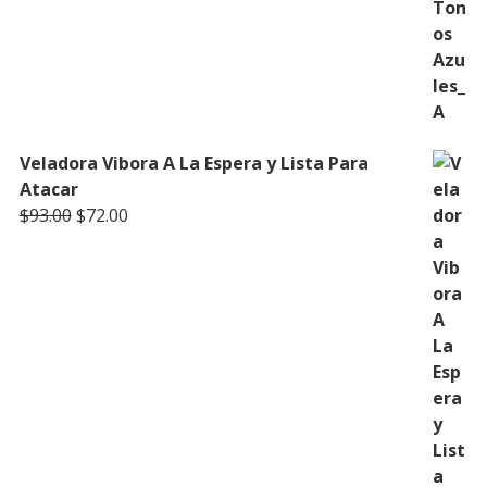
Veladora Vibora A La Espera y Lista Para
Atacar
Original
Current
$
93.00
$
72.00
price
price
was:
is:
$93.00.
$72.00.