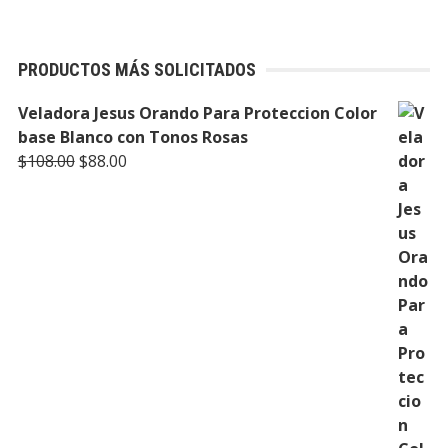
PRODUCTOS MÁS SOLICITADOS
Veladora Jesus Orando Para Proteccion Color
base Blanco con Tonos Rosas
Original
Current
$
108.00
$
88.00
price
price
was:
is:
$108.00.
$88.00.