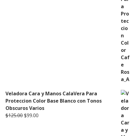
Veladora Cara y Manos CalaVera Para
Proteccion Color Base Blanco con Tonos
Obscuros Varios
Original
Current
$
125.00
$
99.00
price
price
was:
is: