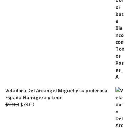
Veladora Del Arcangel Miguel y su poderosa
Espada Flamigera y Leon
Original
Current
$
99.00
$
79.00
price
price
was:
is:
$99.00.
$79.00.