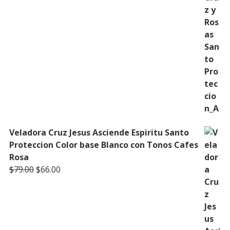
Veladora Cruz Jesus Asciende Espiritu Santo
Proteccion Color base Blanco con Tonos Cafes
Rosa
Original
Current
$
79.00
$
66.00
price
price
was:
is:
$79.00.
$66.00.