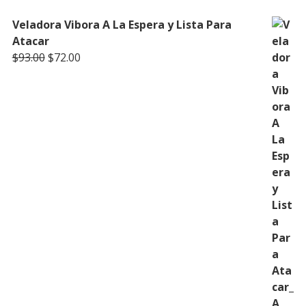
Veladora Vibora A La Espera y Lista Para
Atacar
Original
Current
$
93.00
$
72.00
price
price
was:
is:
$93.00.
$72.00.