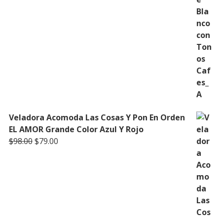
Veladora Acomoda Las Cosas Y Pon En Orden
EL AMOR Grande Color Azul Y Rojo
Original
Current
$
98.00
$
79.00
price
price
was:
is:
$98.00.
$79.00.