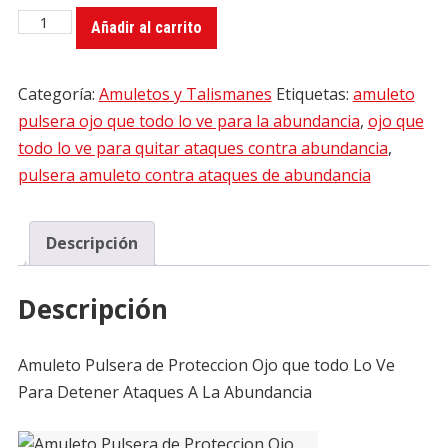
Amuleto
was:
is:
Añadir al carrito
Pulsera
$77.00.
$44.00.
de
Categoría:
Amuletos y Talismanes
Etiquetas:
amuleto
Proteccion
pulsera ojo que todo lo ve para la abundancia
,
ojo que
Ojo
todo lo ve para quitar ataques contra abundancia
,
que
pulsera amuleto contra ataques de abundancia
todo
Lo
Ve
Descripción
Para
Detener
Descripción
Ataques
A
Amuleto Pulsera de Proteccion Ojo que todo Lo Ve
La
Para Detener Ataques A La Abundancia
Abundancia
cantidad