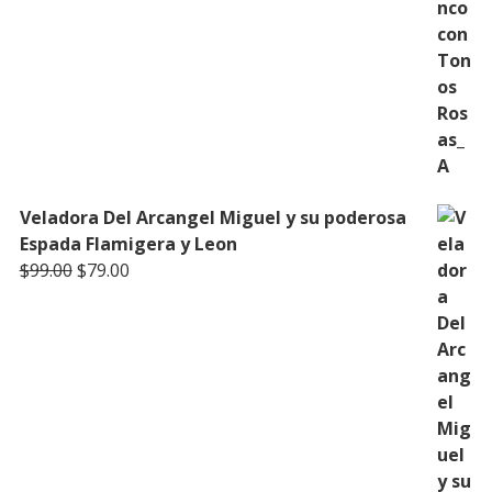
Veladora Del Arcangel Miguel y su poderosa
Espada Flamigera y Leon
Original
Current
$
99.00
$
79.00
price
price
was:
is:
$99.00.
$79.00.