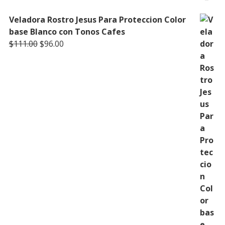
Veladora Rostro Jesus Para Proteccion Color
base Blanco con Tonos Cafes
Original
Current
$
111.00
$
96.00
price
price
was:
is:
$111.00.
$96.00.