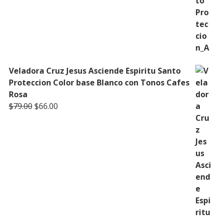
Veladora Cruz Jesus Asciende Espiritu Santo
Proteccion Color base Blanco con Tonos Cafes
Rosa
Original
Current
$
79.00
$
66.00
price
price
was:
is:
$79.00.
$66.00.