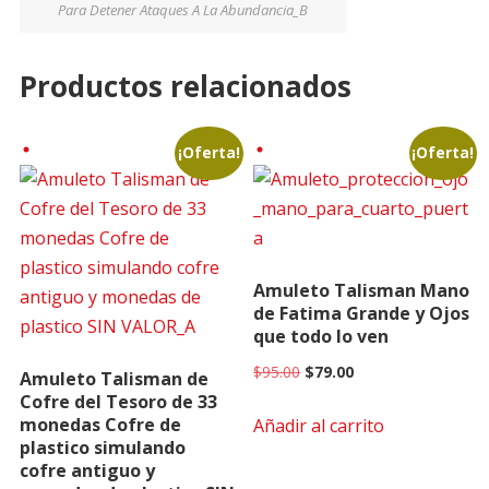
Para Detener Ataques A La Abundancia_B
Productos relacionados
¡Oferta!
¡Oferta!
Amuleto Talisman Mano
de Fatima Grande y Ojos
que todo lo ven
Original
Current
$
95.00
$
79.00
Amuleto Talisman de
Cofre del Tesoro de 33
price
price
monedas Cofre de
Añadir al carrito
was:
is:
plastico simulando
$95.00.
$79.00.
cofre antiguo y