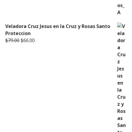
Veladora Cruz Jesus en la Cruz y Rosas Santo
Proteccion
Original
Current
$
79.00
$
66.00
price
price
was:
is:
$79.00.
$66.00.