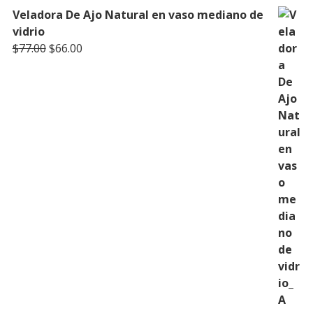
Veladora De Ajo Natural en vaso mediano de
vidrio
Original
Current
$
77.00
$
66.00
price
price
was:
is:
$77.00.
$66.00.