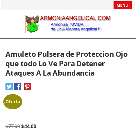
MENU
Amuleto Pulsera de Proteccion Ojo
que todo Lo Ve Para Detener
Ataques A La Abundancia
¡Oferta!
Original
Current
$
77.00
$
44.00
price
price