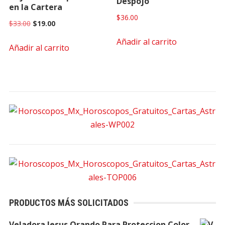
Despojo
en la Cartera
$
36.00
Original
Current
$
33.00
$
19.00
price
price
Añadir al carrito
Añadir al carrito
was:
is:
$33.00.
$19.00.
PRODUCTOS MÁS SOLICITADOS
Veladora Jesus Orando Para Proteccion Color