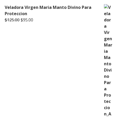
Veladora Virgen Maria Manto Divino Para
Proteccion
Original
Current
$
125.00
$
95.00
price
price
was:
is:
$125.00.
$95.00.