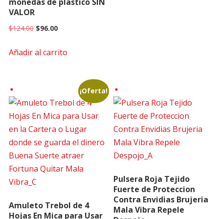
monedas de plastico SIN
VALOR
Original
Current
$
124.00
$
96.00
price
price
Añadir al carrito
was:
is:
$124.00.
$96.00.
¡Oferta!
Pulsera Roja Tejido
Fuerte de Proteccion
Contra Envidias Brujeria
Amuleto Trebol de 4
Mala Vibra Repele
Hojas En Mica para Usar