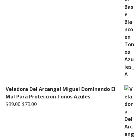
Veladora Del Arcangel Miguel Dominando El
Mal Para Proteccion Tonos Azules
Original
Current
$
99.00
$
79.00
price
price
was:
is:
$99.00.
$79.00.