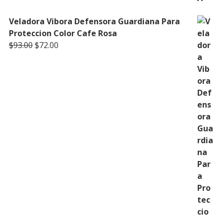
Veladora Vibora Defensora Guardiana Para
Proteccion Color Cafe Rosa
Original
Current
$
93.00
$
72.00
price
price
was:
is:
$93.00.
$72.00.