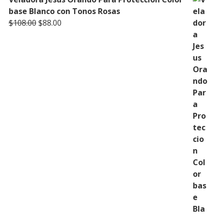
base Blanco con Tonos Rosas
Original
Current
$
108.00
$
88.00
price
price
was:
is:
$108.00.
$88.00.