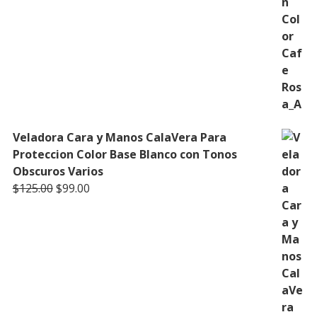
Veladora Cara y Manos CalaVera Para
Proteccion Color Base Blanco con Tonos
Obscuros Varios
Original
Current
$
125.00
$
99.00
price
price
was:
is:
$125.00.
$99.00.